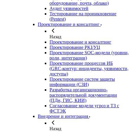
оборудование, почта, облако)
Аудит уязвимостей
Тестирование на проникновение
(Pentest)
Проектирование и консалтинг
Назад
Проектирование и консалтинг
Проектирование PKI/УЦ
Проектирование SOC‑модели (уровни,
роли, интеграции)
Проектирование процессов ИБ
(GRC‑контур: инциденты, уязвимости,
доступы)
Проектирование систем защиты
информации (СЗИ)
Разработка организационно-
распорядительной документации
(ПДн, ГИС, КИИ)
Согласование модели угроз и ТЗ с
ФСТЭК
Внедрение и интеграция
Назад