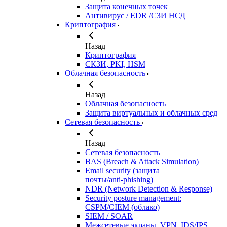
Защита конечных точек
Антивирус / EDR /СЗИ НСД
Криптография
Назад
Криптография
СКЗИ, PKI, HSM
Облачная безопасность
Назад
Облачная безопасность
Защита виртуальных и облачных сред
Сетевая безопасность
Назад
Сетевая безопасность
BAS (Breach & Attack Simulation)
Email security (защита
почты/anti‑phishing)
NDR (Network Detection & Response)
Security posture management:
CSPM/CIEM (облако)
SIEM / SOAR
Межсетевые экраны, VPN, IDS/IPS