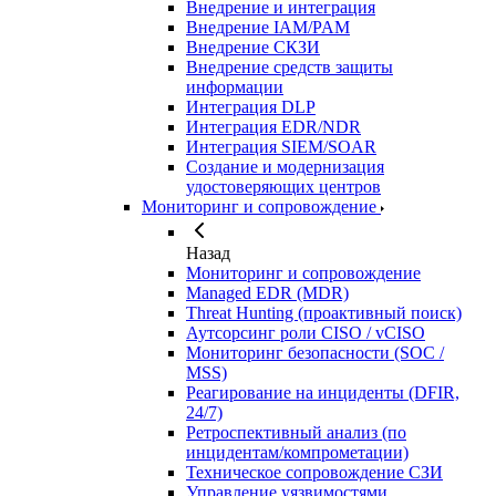
Внедрение и интеграция
Внедрение IAM/PAM
Внедрение СКЗИ
Внедрение средств защиты
информации
Интеграция DLP
Интеграция EDR/NDR
Интеграция SIEM/SOAR
Создание и модернизация
удостоверяющих центров
Мониторинг и сопровождение
Назад
Мониторинг и сопровождение
Managed EDR (MDR)
Threat Hunting (проактивный поиск)
Аутсорсинг роли CISO / vCISO
Мониторинг безопасности (SOC /
MSS)
Реагирование на инциденты (DFIR,
24/7)
Ретроспективный анализ (по
инцидентам/компрометации)
Техническое сопровождение СЗИ
Управление уязвимостями