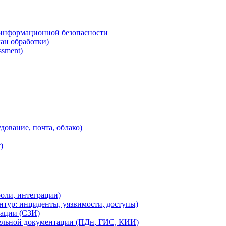
 информационной безопасности
ан обработки)
ssment)
дование, почта, облако)
)
оли, интеграции)
тур: инциденты, уязвимости, доступы)
ации (СЗИ)
тельной документации (ПДн, ГИС, КИИ)