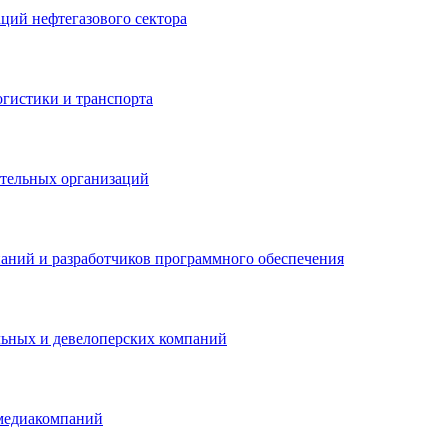
ций нефтегазового сектора
гистики и транспорта
ательных организаций
аний и разработчиков программного обеспечения
льных и девелоперских компаний
медиакомпаний