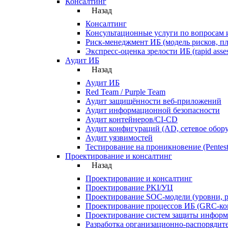
Консалтинг
Назад
Консалтинг
Консультационные услуги по вопросам
Риск‑менеджмент ИБ (модель рисков, пл
Экспресс‑оценка зрелости ИБ (rapid asse
Аудит ИБ
Назад
Аудит ИБ
Red Team / Purple Team
Аудит защищённости веб‑приложений
Аудит информационной безопасности
Аудит контейнеров/CI‑CD
Аудит конфигураций (AD, сетевое обору
Аудит уязвимостей
Тестирование на проникновение (Pentest
Проектирование и консалтинг
Назад
Проектирование и консалтинг
Проектирование PKI/УЦ
Проектирование SOC‑модели (уровни, р
Проектирование процессов ИБ (GRC‑кон
Проектирование систем защиты информ
Разработка организационно-распоряди