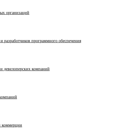
ных организаций
и разработчиков программного обеспечения
 и девелоперских компаний
компаний
й коммерции